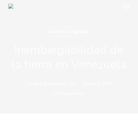
Menu
Skip
to
main
Derecho Agrario
content
Inembargabilidad de
la tierra en Venezuela
Por
Abg. José Joaquín Toro
octubre 6, 2025
Sin Comentarios