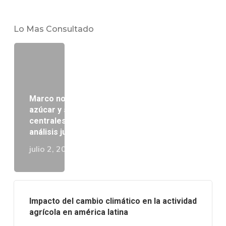
Lo Mas Consultado
Marco normativo del cultivo de caña de
azúcar y su procesamiento por los
centrales azucareros en Venezuela: Un
análisis jurídico comparado
julio 2, 2025
Impacto del cambio climático en la actividad
agrícola en américa latina