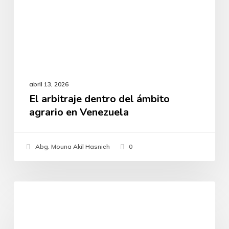
abril 13, 2026
El arbitraje dentro del ámbito
agrario en Venezuela
Abg. Mouna Akil Hasnieh
0
La
Derecho Agrario
mujer
campesina