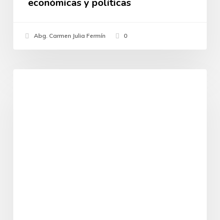
económicas y políticas
Abg. Carmen Julia Fermín
0
La
Derecho Agrario
“Doctrina
Ojeda”:
Instrucciones
del
TSJ
para
la
adjudicación
de