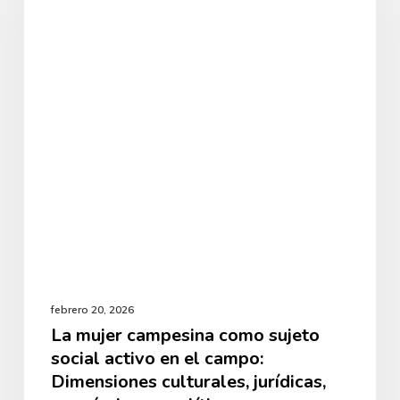
como
sujeto
social
activo
en
el
campo:
Dimensiones
culturales,
jurídicas,
económicas
febrero 20, 2026
y
La mujer campesina como sujeto
social activo en el campo:
políticas
Dimensiones culturales, jurídicas,