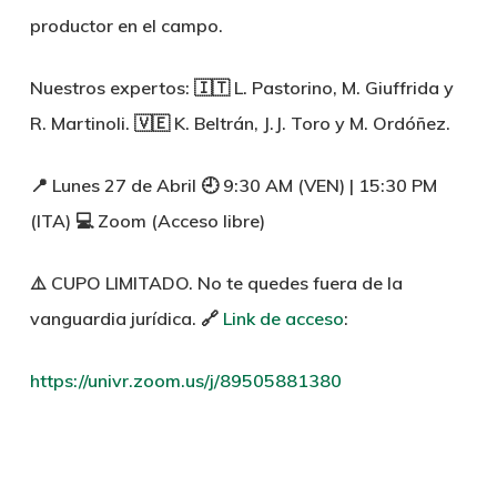
productor en el campo.
Nuestros expertos:
🇮🇹 L. Pastorino, M. Giuffrida y
R. Martinoli. 🇻🇪 K. Beltrán, J.J. Toro y M. Ordóñez.
📍
Lunes 27 de Abril
🕘
9:30 AM (VEN)
| 15:30 PM
(ITA) 💻
Zoom (Acceso libre)
⚠️
CUPO LIMITADO.
No te quedes fuera de la
vanguardia jurídica. 🔗
Link de acceso
:
https://univr.zoom.us/j/89505881380