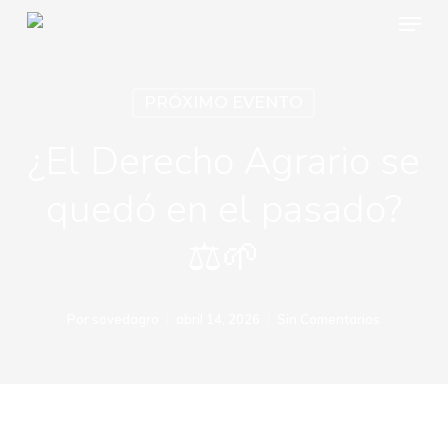
Menu
Skip
to
main
PRÓXIMO EVENTO
content
¿El Derecho Agrario se
quedó en el pasado?
⚖️🌱
Por
sovedagro
abril 14, 2026
Sin Comentarios