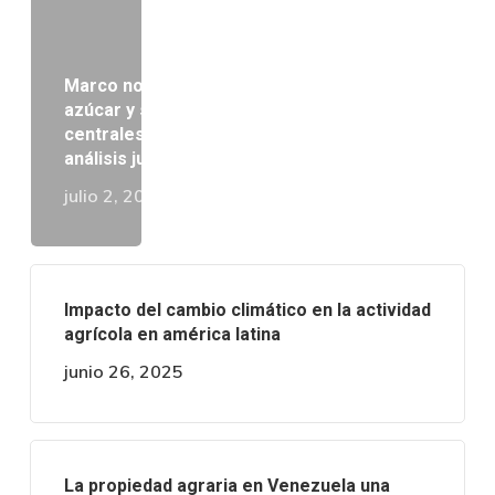
Marco normativo del cultivo de caña de
azúcar y su procesamiento por los
centrales azucareros en Venezuela: Un
análisis jurídico comparado
julio 2, 2025
Impacto del cambio climático en la actividad
agrícola en américa latina
junio 26, 2025
La propiedad agraria en Venezuela una