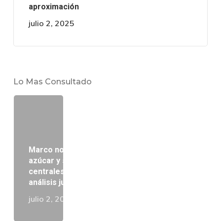
aproximación
julio 2, 2025
Lo Mas Consultado
Marco normativo del cultivo de caña de
azúcar y su procesamiento por los
centrales azucareros en Venezuela: Un
análisis jurídico comparado
julio 2, 2025