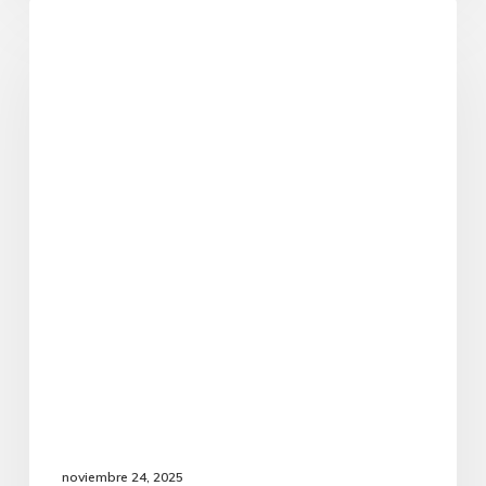
WEBINAR:
PRÓXIMO EVENTO
Axiomas
del
Derecho
Agrario
|
Abog.
Marcos
Ordóñez
noviembre 24, 2025