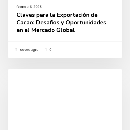
febrero 6, 2026
Claves para la Exportación de
Cacao: Desafíos y Oportunidades
en el Mercado Global
sovedagro
0
WEBINAR:
PRÓXIMO EVENTO
Protege
tu
Finca:
Conoce
los
LÍMITES