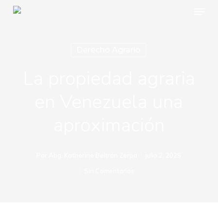
Menu
Skip
to
main
Derecho Agrario
content
La propiedad agraria
en Venezuela una
aproximación
Por
Abg. Katherine Beltrán Zerpa
julio 2, 2025
Sin Comentarios