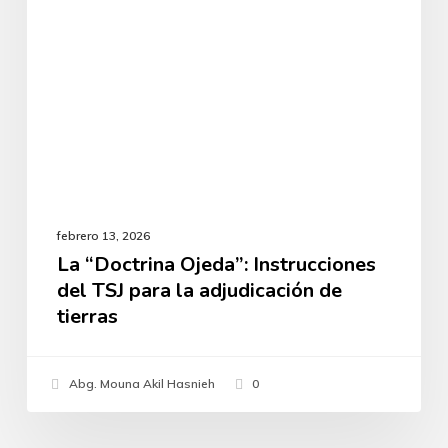
para
la
adjudicación
de
tierras
febrero 13, 2026
La “Doctrina Ojeda”: Instrucciones
del TSJ para la adjudicación de
tierras
Abg. Mouna Akil Hasnieh
0