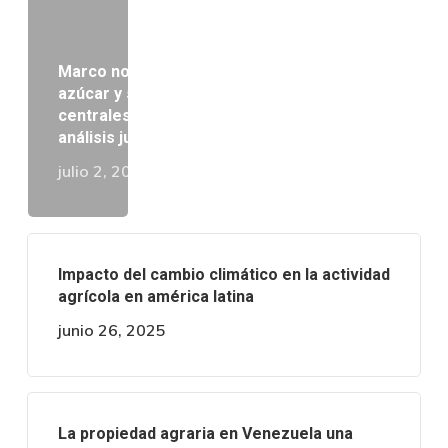
Marco normativo del cultivo de caña de
azúcar y su procesamiento por los
centrales azucareros en Venezuela: Un
análisis jurídico comparado
julio 2, 2025
Impacto del cambio climático en la actividad
agrícola en américa latina
junio 26, 2025
La propiedad agraria en Venezuela una