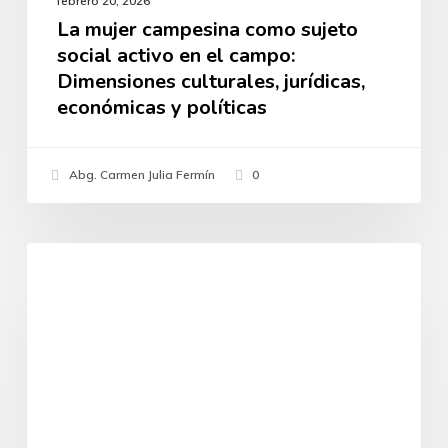
febrero 20, 2026
y
La mujer campesina como sujeto
social activo en el campo:
políticas
Dimensiones culturales, jurídicas,
económicas y políticas
Abg. Carmen Julia Fermín
0
La
Derecho Agrario
“Doctrina
Ojeda”:
Instrucciones
del
TSJ