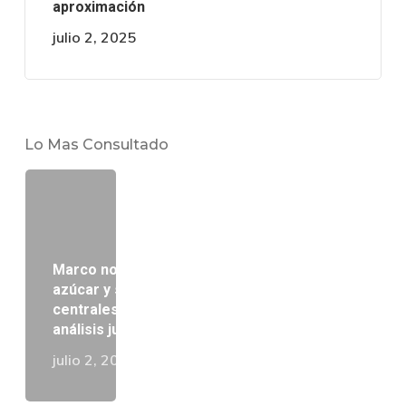
aproximación
julio 2, 2025
Lo Mas Consultado
Marco normativo del cultivo de caña de
azúcar y su procesamiento por los
centrales azucareros en Venezuela: Un
análisis jurídico comparado
julio 2, 2025