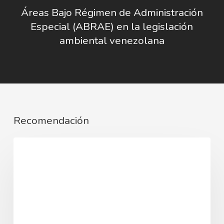
Áreas Bajo Régimen de Administración
Especial (ABRAE) en la legislación
ambiental venezolana
Recomendación
El
Derecho Agrario
arbitraje
dentro
del
ámbito