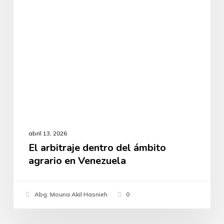
agrario
en
Venezuela
abril 13, 2026
El arbitraje dentro del ámbito
agrario en Venezuela
Abg. Mouna Akil Hasnieh
0