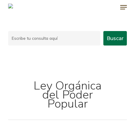
Menu
Skip
to
main
content
Buscar
Buscar
Ley Orgánica
del Poder
Popular