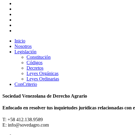
x-
twitter
facebook
youtube
instagram
whatsapp
tiktok
Close
Inicio
Menu
Nosotros
Legislación
Constitución
Códigos
Decretos
Leyes Orgánicas
Leyes Ordinarias
ConCriterio
Sociedad Venezolana de Derecho Agrario
Enfocado en resolver tus inquietudes jurídicas relacionadas con el
T: +58 412.138.9589
E: info@sovedagro.com
facebook