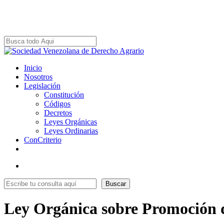
Skip
to
main
content
Close
Search
Menu
Inicio
Nosotros
Legislación
Constitución
Códigos
Decretos
Leyes Orgánicas
Leyes Ordinarias
ConCriterio
x-
facebook
youtube
instagram
whatsapp
tiktok
twitter
Menu
Buscar
Buscar
Ley Orgánica sobre Promoción d