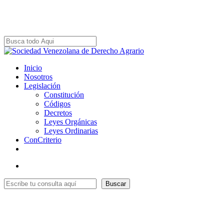
Skip
to
main
content
Close
Search
Menu
Inicio
Nosotros
Legislación
Constitución
Códigos
Decretos
Leyes Orgánicas
Leyes Ordinarias
ConCriterio
x-
facebook
youtube
instagram
whatsapp
tiktok
twitter
Menu
Buscar
Buscar