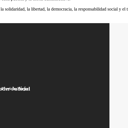
solidaridad, la libertad, la democracia, la responsabilidad social y el t
oder Judicial
Previous Project