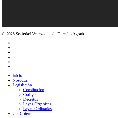
© 2026 Sociedad Venezolana de Derecho Agrario.
x-
twitter
facebook
youtube
instagram
whatsapp
tiktok
Close
Inicio
Menu
Nosotros
Legislación
Constitución
Códigos
Decretos
Leyes Orgánicas
Leyes Ordinarias
ConCriterio