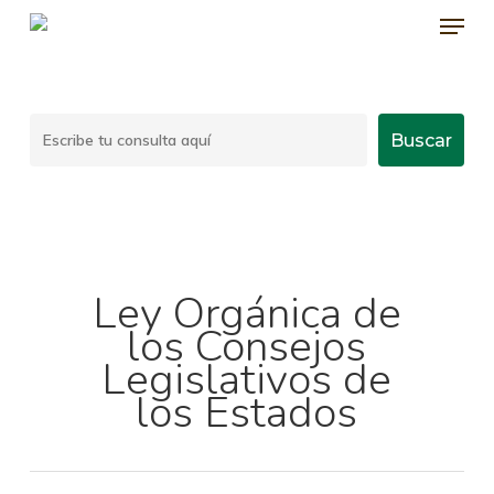
Menu
Skip
to
main
content
Buscar
Buscar
Ley Orgánica de
los Consejos
Legislativos de
los Estados